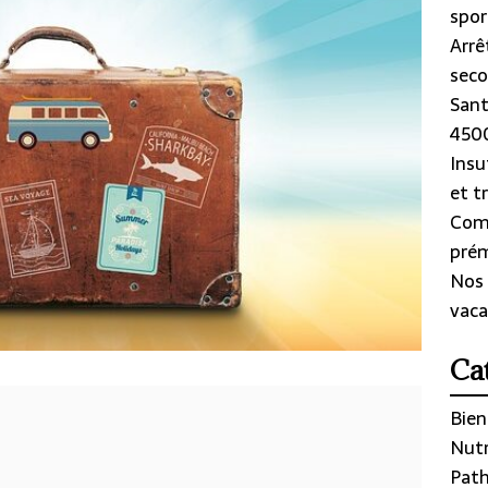
spor
Arrê
seco
Sant
4500
Insu
et t
Com
prém
Nos 
vaca
Ca
Bien
Nutr
Path