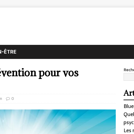
N-ÊTRE
évention pour vos
Rech
Art
on
0
Blue
Quel
psyc
Les 