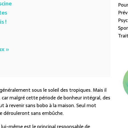
scine
Pour
tes
Prév
Psyc
s !
Spor
Tra
ux »
généralement sous le soleil des tropiques. Mais il
s, car malgré cette période de bonheur intégral, des
ut à revenir sans bobo à la maison. Seul mot
 se dérouleront sans embûche.
lui-même est le principal responsable de