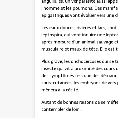
anguillules, un ver parasite aussi app
l’homme et les poumons. Des manifes
épigastriques vont évoluer vers une d
Les eaux douces, rivières et lacs, son
leptospira, qui vont induire une lept
après morsure d’un animal sauvage et 
musculaire et maux de tête. Elle est t
Plus grave, les onchocercoses qui se t
insecte qui vit à proximité des cours 
des symptômes tels que des démange
sous-cutanées, les embryons de vers po
mènera à la cécité.
Autant de bonnes raisons de se méfier
contempler de loin…