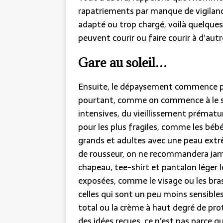
rapatriements par manque de vigilance
adapté ou trop chargé, voilà quelqu
peuvent courir ou faire courir à d’autr
Gare au soleil…
Ensuite, le dépaysement commence par
pourtant, comme on commence à le sa
intensives, du vieillissement prématu
pour les plus fragiles, comme les béb
grands et adultes avec une peau ex
de rousseur, on ne recommandera jama
chapeau, tee-shirt et pantalon léger 
exposées, comme le visage ou les bras
celles qui sont un peu moins sensibles,
total ou la crème à haut degré de pro
des idées reçues, ce n’est pas parce q