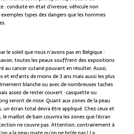
 : conduite en état d’ivresse, véhicule non
es exemples types des dangers que les hommes
es.
 le soleil que nous n’avons pas en Belgique :
voir, toutes les peaux souffrent des expositions
ré au cancer cutané pouvant en résulter. Aussi,
és et enfants de moins de 3 ans mais aussi les plus
trêmement blanche ou avec de nombreuses taches
is assez de rester couvert : casquette ou
long seront de mise. Quant aux zones de la peau
, un écran total devra être appliqué. Chez ceux et
 le maillot de bain couvrira les zones que l’écran
tection ne couvre pas. Attention, contrairement à
u’on a la peau mate qu’on ne brûle pas ! La