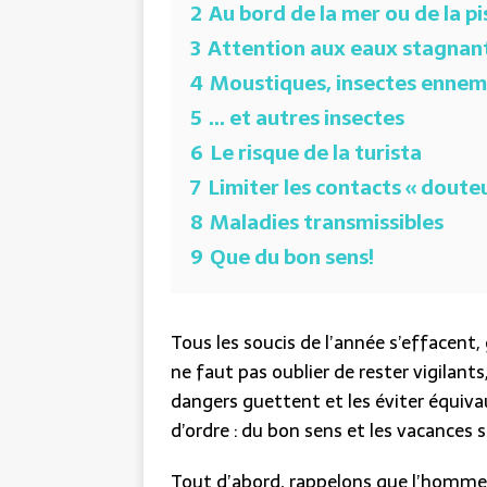
2
Au bord de la mer ou de la pi
3
Attention aux eaux stagnan
4
Moustiques, insectes ennemi
5
… et autres insectes
6
Le risque de la turista
7
Limiter les contacts « doute
8
Maladies transmissibles
9
Que du bon sens!
Tous les soucis de l’année s’effacent, 
ne faut pas oublier de rester vigilant
dangers guettent et les éviter équiva
d’ordre : du bon sens et les vacances
Tout d’abord, rappelons que l’homme 